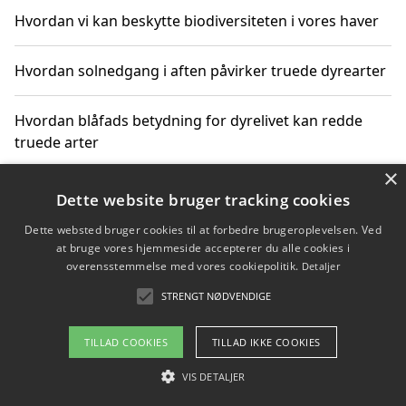
Hvordan vi kan beskytte biodiversiteten i vores haver
Hvordan solnedgang i aften påvirker truede dyrearter
Hvordan blåfads betydning for dyrelivet kan redde
truede arter
×
Hvordan kan gaver til unge voksne støtte bevarelsen
Dette website bruger tracking cookies
af truede dyrearter
Dette websted bruger cookies til at forbedre brugeroplevelsen. Ved
at bruge vores hjemmeside accepterer du alle cookies i
overensstemmelse med vores cookiepolitik.
Detaljer
STRENGT NØDVENDIGE
Copyright 2026 - Pilanto Aps
Om / kontakt
Blog
Betingelser
TILLAD COOKIES
TILLAD IKKE COOKIES
VIS DETALJER