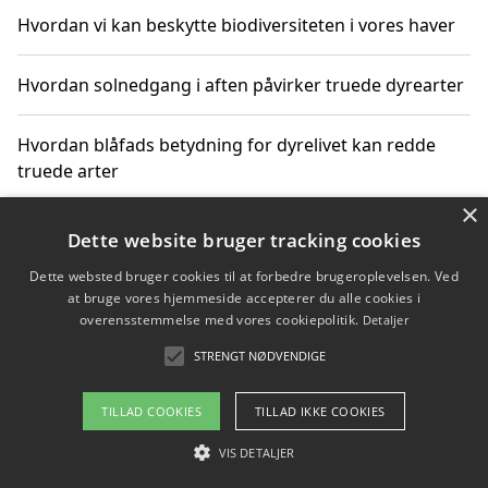
Hvordan vi kan beskytte biodiversiteten i vores haver
Hvordan solnedgang i aften påvirker truede dyrearter
Hvordan blåfads betydning for dyrelivet kan redde
truede arter
×
Hvordan kan gaver til unge voksne støtte bevarelsen
Dette website bruger tracking cookies
af truede dyrearter
Dette websted bruger cookies til at forbedre brugeroplevelsen. Ved
at bruge vores hjemmeside accepterer du alle cookies i
overensstemmelse med vores cookiepolitik.
Detaljer
STRENGT NØDVENDIGE
Copyright 2026 - Pilanto Aps
Om / kontakt
Blog
Betingelser
TILLAD COOKIES
TILLAD IKKE COOKIES
VIS DETALJER