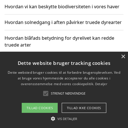
Hvordan vi kan beskytte biodiversiteten i vores haver
Hvordan solnedgang i aften påvirker truede dyrearter
Hvordan blåfads betydning for dyrelivet kan redde
truede arter
×
Hvordan kan gaver til unge voksne støtte bevarelsen
Dette website bruger tracking cookies
af truede dyrearter
Dette websted bruger cookies til at forbedre brugeroplevelsen. Ved
at bruge vores hjemmeside accepterer du alle cookies i
overensstemmelse med vores cookiepolitik.
Detaljer
STRENGT NØDVENDIGE
Copyright 2026 - Pilanto Aps
Om / kontakt
Blog
Betingelser
TILLAD COOKIES
TILLAD IKKE COOKIES
VIS DETALJER