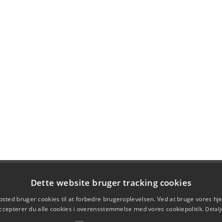
Dette website bruger tracking cookies
sted bruger cookies til at forbedre brugeroplevelsen. Ved at bruge vores 
ccepterer du alle cookies i overensstemmelse med vores cookiepolitik.
Detalj