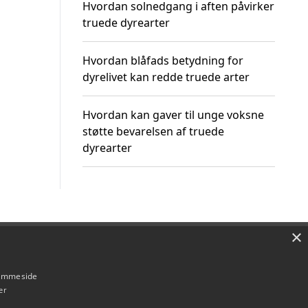
Hvordan solnedgang i aften påvirker
truede dyrearter
Hvordan blåfads betydning for
dyrelivet kan redde truede arter
Hvordan kan gaver til unge voksne
støtte bevarelsen af truede
dyrearter
×
Om / kontakt
Blog
Betingelser
hjemmeside
er