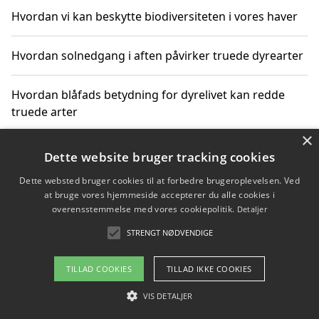
Hvordan vi kan beskytte biodiversiteten i vores haver
Hvordan solnedgang i aften påvirker truede dyrearter
Hvordan blåfads betydning for dyrelivet kan redde
truede arter
×
Hvordan kan gaver til unge voksne støtte bevarelsen
Dette website bruger tracking cookies
af truede dyrearter
Dette websted bruger cookies til at forbedre brugeroplevelsen. Ved
at bruge vores hjemmeside accepterer du alle cookies i
overensstemmelse med vores cookiepolitik.
Detaljer
STRENGT NØDVENDIGE
Copyright 2026 - Pilanto Aps
Om / kontakt
Blog
Betingelser
TILLAD COOKIES
TILLAD IKKE COOKIES
VIS DETALJER