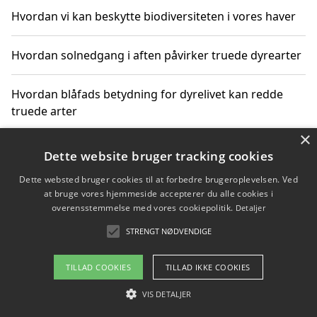
Hvordan vi kan beskytte biodiversiteten i vores haver
Hvordan solnedgang i aften påvirker truede dyrearter
Hvordan blåfads betydning for dyrelivet kan redde
truede arter
×
Hvordan kan gaver til unge voksne støtte bevarelsen
Dette website bruger tracking cookies
af truede dyrearter
Dette websted bruger cookies til at forbedre brugeroplevelsen. Ved
at bruge vores hjemmeside accepterer du alle cookies i
overensstemmelse med vores cookiepolitik.
Detaljer
STRENGT NØDVENDIGE
Copyright 2026 - Pilanto Aps
Om / kontakt
Blog
Betingelser
TILLAD COOKIES
TILLAD IKKE COOKIES
VIS DETALJER