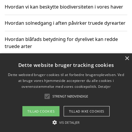
Hvordan vi kan beskytte biodiversiteten i vores haver
Hvordan solnedgang i aften påvirker truede dyrearter
Hvordan blåfads betydning for dyrelivet kan redde
truede arter
×
Hvordan kan gaver til unge voksne støtte bevarelsen
Dette website bruger tracking cookies
af truede dyrearter
Dette websted bruger cookies til at forbedre brugeroplevelsen. Ved
at bruge vores hjemmeside accepterer du alle cookies i
overensstemmelse med vores cookiepolitik.
Detaljer
STRENGT NØDVENDIGE
Copyright 2026 - Pilanto Aps
Om / kontakt
Blog
Betingelser
TILLAD COOKIES
TILLAD IKKE COOKIES
VIS DETALJER