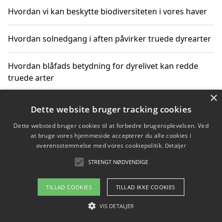
Hvordan vi kan beskytte biodiversiteten i vores haver
Hvordan solnedgang i aften påvirker truede dyrearter
Hvordan blåfads betydning for dyrelivet kan redde
truede arter
×
Hvordan kan gaver til unge voksne støtte bevarelsen
Dette website bruger tracking cookies
af truede dyrearter
Dette websted bruger cookies til at forbedre brugeroplevelsen. Ved
at bruge vores hjemmeside accepterer du alle cookies i
overensstemmelse med vores cookiepolitik.
Detaljer
STRENGT NØDVENDIGE
Copyright 2026 - Pilanto Aps
Om / kontakt
Blog
Betingelser
TILLAD COOKIES
TILLAD IKKE COOKIES
VIS DETALJER