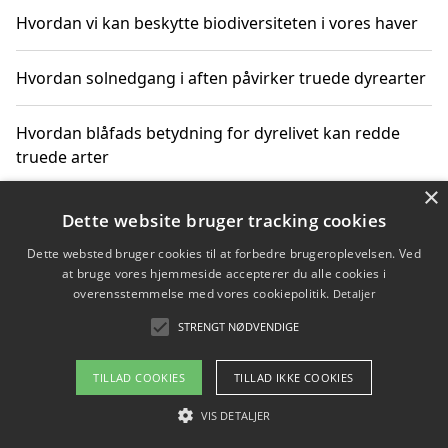
Hvordan vi kan beskytte biodiversiteten i vores haver
Hvordan solnedgang i aften påvirker truede dyrearter
Hvordan blåfads betydning for dyrelivet kan redde
truede arter
×
Hvordan kan gaver til unge voksne støtte bevarelsen
Dette website bruger tracking cookies
af truede dyrearter
Dette websted bruger cookies til at forbedre brugeroplevelsen. Ved
at bruge vores hjemmeside accepterer du alle cookies i
overensstemmelse med vores cookiepolitik.
Detaljer
STRENGT NØDVENDIGE
Copyright 2026 - Pilanto Aps
Om / kontakt
Blog
Betingelser
TILLAD COOKIES
TILLAD IKKE COOKIES
VIS DETALJER