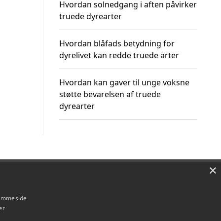
Hvordan solnedgang i aften påvirker
truede dyrearter
Hvordan blåfads betydning for
dyrelivet kan redde truede arter
Hvordan kan gaver til unge voksne
støtte bevarelsen af truede
dyrearter
×
Om / kontakt
Blog
Betingelser
hjemmeside
er