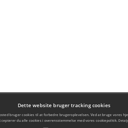
Dette website bruger tracking cookies
sted bruger cookies til at forbedre brugeroplevelsen. Ved at bruge vores 
ccepterer du alle cookies i overensstemmelse med vores cookiepolitik.
Detalj