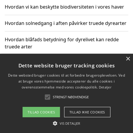
Hvordan vi kan beskytte biodiversiteten i vores haver
Hvordan solnedgang i aften påvirker truede dyrearter
Hvordan blåfads betydning for dyrelivet kan redde
truede arter
×
Hvordan kan gaver til unge voksne støtte bevarelsen
Dette website bruger tracking cookies
af truede dyrearter
Dette websted bruger cookies til at forbedre brugeroplevelsen. Ved
at bruge vores hjemmeside accepterer du alle cookies i
overensstemmelse med vores cookiepolitik.
Detaljer
STRENGT NØDVENDIGE
Copyright 2026 - Pilanto Aps
Om / kontakt
Blog
Betingelser
TILLAD COOKIES
TILLAD IKKE COOKIES
VIS DETALJER