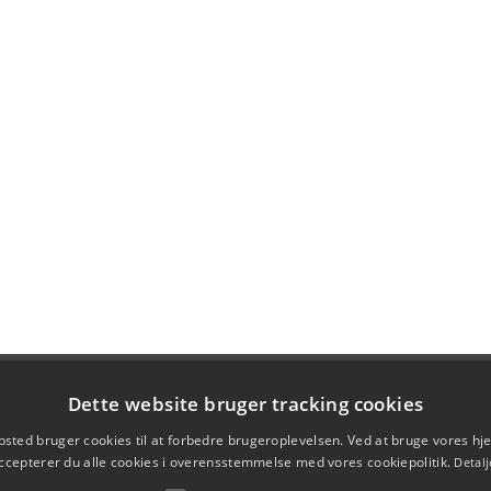
Dette website bruger tracking cookies
sted bruger cookies til at forbedre brugeroplevelsen. Ved at bruge vores 
ccepterer du alle cookies i overensstemmelse med vores cookiepolitik.
Detalj