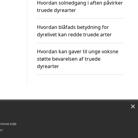
Hvordan solnedgang i aften påvirker
truede dyrearter
Hvordan blåfads betydning for
dyrelivet kan redde truede arter
Hvordan kan gaver til unge voksne
støtte bevarelsen af truede
dyrearter
×
Om / kontakt
Blog
Betingelser
hjemmeside
er