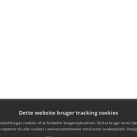
Dette website bruger tracking cookies
sted bruger cookies til at forbedre brugeroplevelsen. Ved at bruge vores 
ccepterer du alle cookies i overensstemmelse med vores cookiepolitik.
Detalj