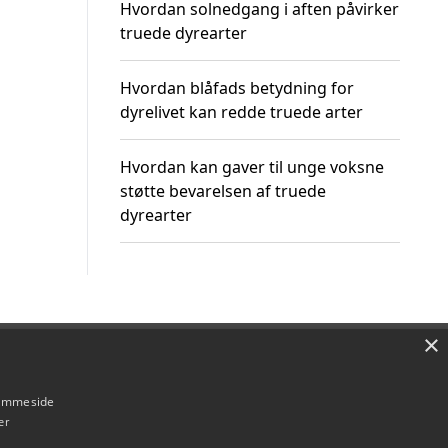
Hvordan solnedgang i aften påvirker
truede dyrearter
Hvordan blåfads betydning for
dyrelivet kan redde truede arter
Hvordan kan gaver til unge voksne
støtte bevarelsen af truede
dyrearter
×
Om / kontakt
Blog
Betingelser
hjemmeside
er