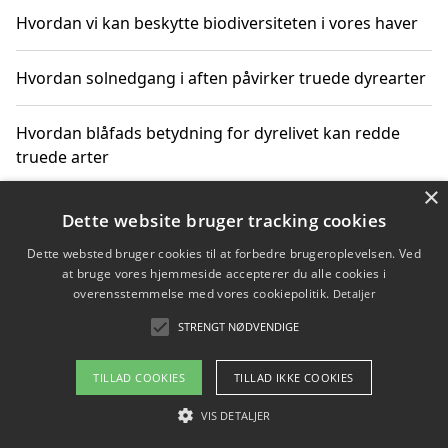
Hvordan vi kan beskytte biodiversiteten i vores haver
Hvordan solnedgang i aften påvirker truede dyrearter
Hvordan blåfads betydning for dyrelivet kan redde
truede arter
×
Hvordan kan gaver til unge voksne støtte bevarelsen
Dette website bruger tracking cookies
af truede dyrearter
Dette websted bruger cookies til at forbedre brugeroplevelsen. Ved
at bruge vores hjemmeside accepterer du alle cookies i
overensstemmelse med vores cookiepolitik.
Detaljer
STRENGT NØDVENDIGE
Copyright 2026 - Pilanto Aps
Om / kontakt
Blog
Betingelser
TILLAD COOKIES
TILLAD IKKE COOKIES
VIS DETALJER