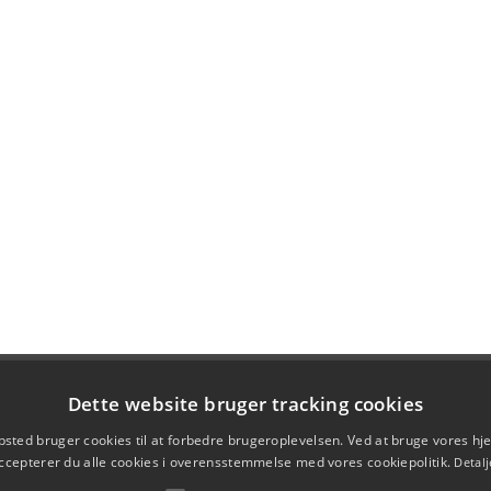
Dette website bruger tracking cookies
sted bruger cookies til at forbedre brugeroplevelsen. Ved at bruge vores 
ccepterer du alle cookies i overensstemmelse med vores cookiepolitik.
Detalj