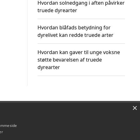
Hvordan solnedgang i aften påvirker
truede dyrearter
Hvordan blåfads betydning for
dyrelivet kan redde truede arter
Hvordan kan gaver til unge voksne
støtte bevarelsen af truede
dyrearter
×
Om / kontakt
Blog
Betingelser
hjemmeside
er