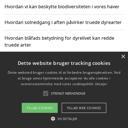
Hvordan vi kan beskytte biodiversiteten i vores haver
Hvordan solnedgang i aften påvirker truede dyrearter
Hvordan blåfads betydning for dyrelivet kan redde
truede arter
×
Hvordan kan gaver til unge voksne støtte bevarelsen
Dette website bruger tracking cookies
af truede dyrearter
Dette websted bruger cookies til at forbedre brugeroplevelsen. Ved
at bruge vores hjemmeside accepterer du alle cookies i
overensstemmelse med vores cookiepolitik.
Detaljer
STRENGT NØDVENDIGE
Copyright 2026 - Pilanto Aps
Om / kontakt
Blog
Betingelser
TILLAD COOKIES
TILLAD IKKE COOKIES
VIS DETALJER