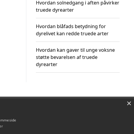
Hvordan solnedgang i aften påvirker
truede dyrearter
Hvordan blåfads betydning for
dyrelivet kan redde truede arter
Hvordan kan gaver til unge voksne
støtte bevarelsen af truede
dyrearter
×
Om / kontakt
Blog
Betingelser
hjemmeside
er