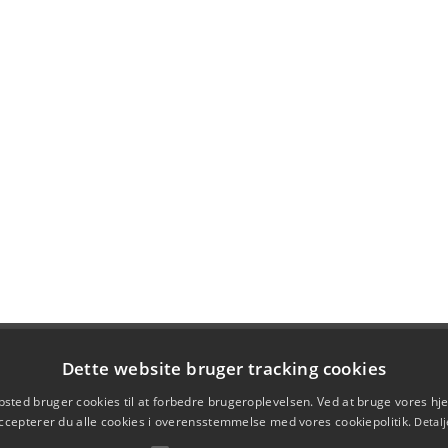
Dette website bruger tracking cookies
sted bruger cookies til at forbedre brugeroplevelsen. Ved at bruge vores 
ccepterer du alle cookies i overensstemmelse med vores cookiepolitik.
Detalj