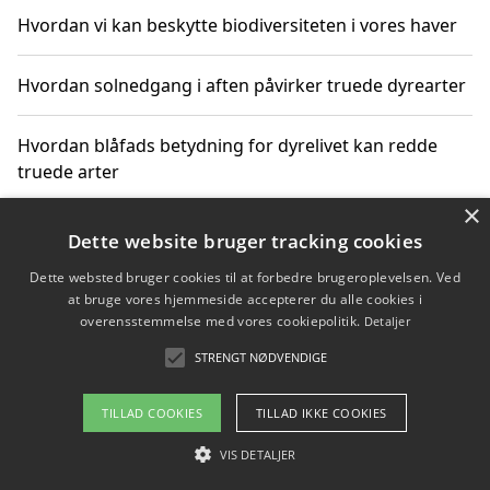
Hvordan vi kan beskytte biodiversiteten i vores haver
Hvordan solnedgang i aften påvirker truede dyrearter
Hvordan blåfads betydning for dyrelivet kan redde
truede arter
×
Hvordan kan gaver til unge voksne støtte bevarelsen
Dette website bruger tracking cookies
af truede dyrearter
Dette websted bruger cookies til at forbedre brugeroplevelsen. Ved
at bruge vores hjemmeside accepterer du alle cookies i
overensstemmelse med vores cookiepolitik.
Detaljer
STRENGT NØDVENDIGE
Copyright 2026 - Pilanto Aps
Om / kontakt
Blog
Betingelser
TILLAD COOKIES
TILLAD IKKE COOKIES
VIS DETALJER