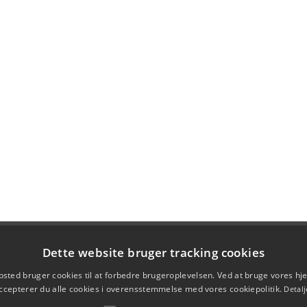
Dette website bruger tracking cookies
sted bruger cookies til at forbedre brugeroplevelsen. Ved at bruge vores 
ccepterer du alle cookies i overensstemmelse med vores cookiepolitik.
Detalj