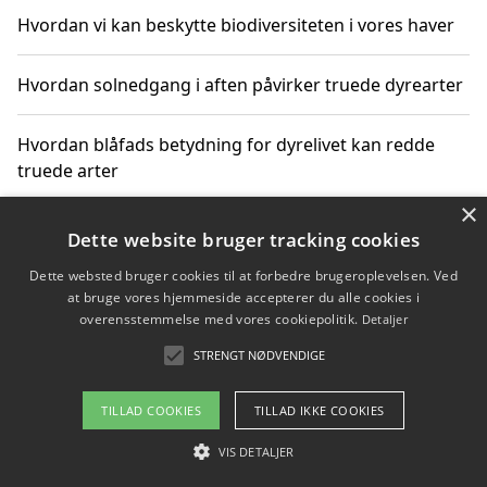
Hvordan vi kan beskytte biodiversiteten i vores haver
Hvordan solnedgang i aften påvirker truede dyrearter
Hvordan blåfads betydning for dyrelivet kan redde
truede arter
×
Hvordan kan gaver til unge voksne støtte bevarelsen
Dette website bruger tracking cookies
af truede dyrearter
Dette websted bruger cookies til at forbedre brugeroplevelsen. Ved
at bruge vores hjemmeside accepterer du alle cookies i
overensstemmelse med vores cookiepolitik.
Detaljer
STRENGT NØDVENDIGE
Copyright 2026 - Pilanto Aps
Om / kontakt
Blog
Betingelser
TILLAD COOKIES
TILLAD IKKE COOKIES
VIS DETALJER