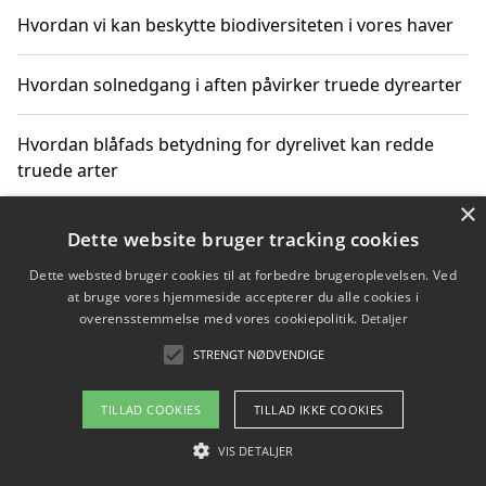
Hvordan vi kan beskytte biodiversiteten i vores haver
Hvordan solnedgang i aften påvirker truede dyrearter
Hvordan blåfads betydning for dyrelivet kan redde
truede arter
×
Hvordan kan gaver til unge voksne støtte bevarelsen
Dette website bruger tracking cookies
af truede dyrearter
Dette websted bruger cookies til at forbedre brugeroplevelsen. Ved
at bruge vores hjemmeside accepterer du alle cookies i
overensstemmelse med vores cookiepolitik.
Detaljer
STRENGT NØDVENDIGE
Copyright 2026 - Pilanto Aps
Om / kontakt
Blog
Betingelser
TILLAD COOKIES
TILLAD IKKE COOKIES
VIS DETALJER