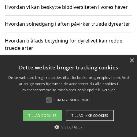
Hvordan vi kan beskytte biodiversiteten i vores haver
Hvordan solnedgang i aften påvirker truede dyrearter
Hvordan blåfads betydning for dyrelivet kan redde
truede arter
×
Hvordan kan gaver til unge voksne støtte bevarelsen
Dette website bruger tracking cookies
af truede dyrearter
Dette websted bruger cookies til at forbedre brugeroplevelsen. Ved
at bruge vores hjemmeside accepterer du alle cookies i
overensstemmelse med vores cookiepolitik.
Detaljer
STRENGT NØDVENDIGE
Copyright 2026 - Pilanto Aps
Om / kontakt
Blog
Betingelser
TILLAD COOKIES
TILLAD IKKE COOKIES
VIS DETALJER