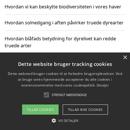
Hvordan vi kan beskytte biodiversiteten i vores haver
Hvordan solnedgang i aften påvirker truede dyrearter
Hvordan blåfads betydning for dyrelivet kan redde
truede arter
×
Hvordan kan gaver til unge voksne støtte bevarelsen
Dette website bruger tracking cookies
af truede dyrearter
Dette websted bruger cookies til at forbedre brugeroplevelsen. Ved
at bruge vores hjemmeside accepterer du alle cookies i
overensstemmelse med vores cookiepolitik.
Detaljer
STRENGT NØDVENDIGE
Copyright 2026 - Pilanto Aps
Om / kontakt
Blog
Betingelser
TILLAD COOKIES
TILLAD IKKE COOKIES
VIS DETALJER