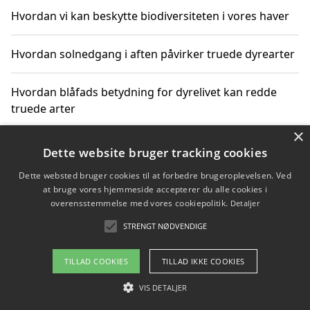
Hvordan vi kan beskytte biodiversiteten i vores haver
Hvordan solnedgang i aften påvirker truede dyrearter
Hvordan blåfads betydning for dyrelivet kan redde
truede arter
×
Hvordan kan gaver til unge voksne støtte bevarelsen
Dette website bruger tracking cookies
af truede dyrearter
Dette websted bruger cookies til at forbedre brugeroplevelsen. Ved
at bruge vores hjemmeside accepterer du alle cookies i
overensstemmelse med vores cookiepolitik.
Detaljer
STRENGT NØDVENDIGE
Copyright 2026 - Pilanto Aps
Om / kontakt
Blog
Betingelser
TILLAD COOKIES
TILLAD IKKE COOKIES
VIS DETALJER