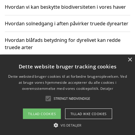
Hvordan vi kan beskytte biodiversiteten i vores haver
Hvordan solnedgang i aften påvirker truede dyrearter
Hvordan blåfads betydning for dyrelivet kan redde
truede arter
×
Hvordan kan gaver til unge voksne støtte bevarelsen
Dette website bruger tracking cookies
af truede dyrearter
Dette websted bruger cookies til at forbedre brugeroplevelsen. Ved
at bruge vores hjemmeside accepterer du alle cookies i
overensstemmelse med vores cookiepolitik.
Detaljer
STRENGT NØDVENDIGE
Copyright 2026 - Pilanto Aps
Om / kontakt
Blog
Betingelser
TILLAD COOKIES
TILLAD IKKE COOKIES
VIS DETALJER