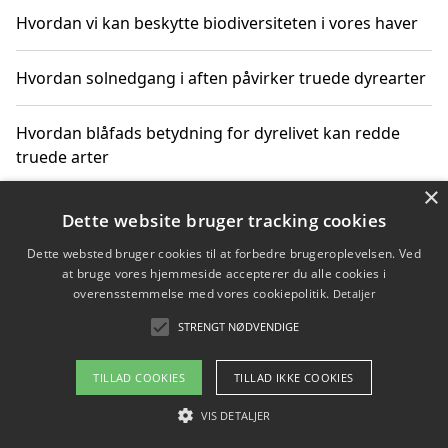
Hvordan vi kan beskytte biodiversiteten i vores haver
Hvordan solnedgang i aften påvirker truede dyrearter
Hvordan blåfads betydning for dyrelivet kan redde
truede arter
×
Hvordan kan gaver til unge voksne støtte bevarelsen
Dette website bruger tracking cookies
af truede dyrearter
Dette websted bruger cookies til at forbedre brugeroplevelsen. Ved
at bruge vores hjemmeside accepterer du alle cookies i
overensstemmelse med vores cookiepolitik.
Detaljer
STRENGT NØDVENDIGE
Copyright 2026 - Pilanto Aps
Om / kontakt
Blog
Betingelser
TILLAD COOKIES
TILLAD IKKE COOKIES
VIS DETALJER