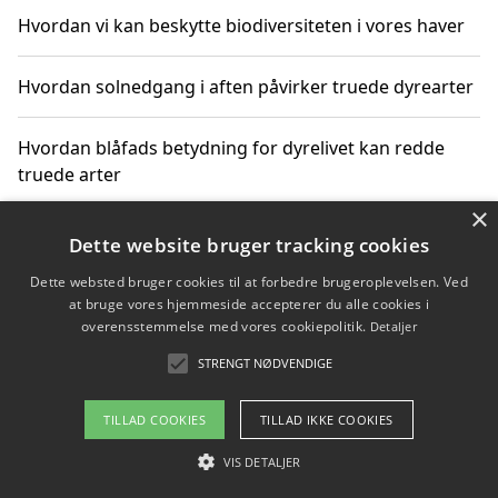
Hvordan vi kan beskytte biodiversiteten i vores haver
Hvordan solnedgang i aften påvirker truede dyrearter
Hvordan blåfads betydning for dyrelivet kan redde
truede arter
×
Hvordan kan gaver til unge voksne støtte bevarelsen
Dette website bruger tracking cookies
af truede dyrearter
Dette websted bruger cookies til at forbedre brugeroplevelsen. Ved
at bruge vores hjemmeside accepterer du alle cookies i
overensstemmelse med vores cookiepolitik.
Detaljer
STRENGT NØDVENDIGE
Copyright 2026 - Pilanto Aps
Om / kontakt
Blog
Betingelser
TILLAD COOKIES
TILLAD IKKE COOKIES
VIS DETALJER