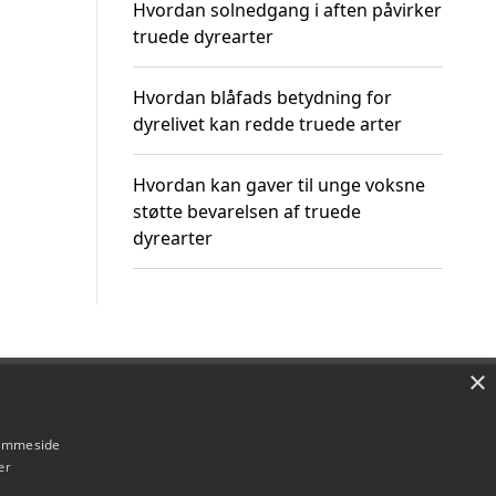
Hvordan solnedgang i aften påvirker
truede dyrearter
Hvordan blåfads betydning for
dyrelivet kan redde truede arter
Hvordan kan gaver til unge voksne
støtte bevarelsen af truede
dyrearter
×
Om / kontakt
Blog
Betingelser
hjemmeside
er