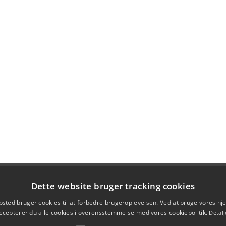
Dette website bruger tracking cookies
sted bruger cookies til at forbedre brugeroplevelsen. Ved at bruge vores 
ccepterer du alle cookies i overensstemmelse med vores cookiepolitik.
Detalj