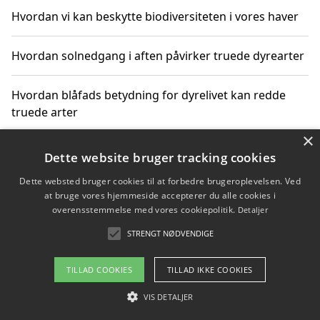
Hvordan vi kan beskytte biodiversiteten i vores haver
Hvordan solnedgang i aften påvirker truede dyrearter
Hvordan blåfads betydning for dyrelivet kan redde
truede arter
×
Hvordan kan gaver til unge voksne støtte bevarelsen
Dette website bruger tracking cookies
af truede dyrearter
Dette websted bruger cookies til at forbedre brugeroplevelsen. Ved
at bruge vores hjemmeside accepterer du alle cookies i
overensstemmelse med vores cookiepolitik.
Detaljer
STRENGT NØDVENDIGE
Copyright 2026 - Pilanto Aps
Om / kontakt
Blog
Betingelser
TILLAD COOKIES
TILLAD IKKE COOKIES
VIS DETALJER