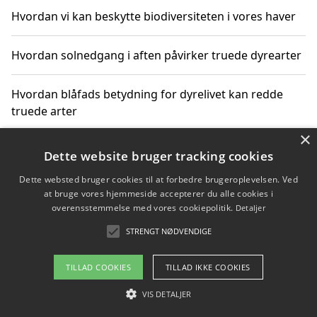
Hvordan vi kan beskytte biodiversiteten i vores haver
Hvordan solnedgang i aften påvirker truede dyrearter
Hvordan blåfads betydning for dyrelivet kan redde
truede arter
×
Hvordan kan gaver til unge voksne støtte bevarelsen
Dette website bruger tracking cookies
af truede dyrearter
Dette websted bruger cookies til at forbedre brugeroplevelsen. Ved
at bruge vores hjemmeside accepterer du alle cookies i
overensstemmelse med vores cookiepolitik.
Detaljer
STRENGT NØDVENDIGE
Copyright 2026 - Pilanto Aps
Om / kontakt
Blog
Betingelser
TILLAD COOKIES
TILLAD IKKE COOKIES
VIS DETALJER