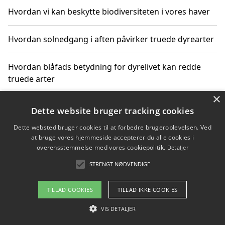
Hvordan vi kan beskytte biodiversiteten i vores haver
Hvordan solnedgang i aften påvirker truede dyrearter
Hvordan blåfads betydning for dyrelivet kan redde
truede arter
×
Hvordan kan gaver til unge voksne støtte bevarelsen
Dette website bruger tracking cookies
af truede dyrearter
Dette websted bruger cookies til at forbedre brugeroplevelsen. Ved
at bruge vores hjemmeside accepterer du alle cookies i
overensstemmelse med vores cookiepolitik.
Detaljer
STRENGT NØDVENDIGE
Copyright 2026 - Pilanto Aps
Om / kontakt
Blog
Betingelser
TILLAD COOKIES
TILLAD IKKE COOKIES
VIS DETALJER