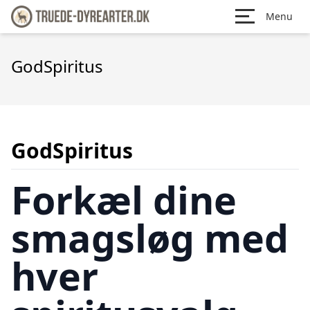
Menu
GodSpiritus
GodSpiritus
Forkæl dine
smagsløg med
hver