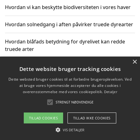
Hvordan vi kan beskytte biodiversiteten i vores haver
Hvordan solnedgang i aften påvirker truede dyrearter
Hvordan blåfads betydning for dyrelivet kan redde
truede arter
×
Hvordan kan gaver til unge voksne støtte bevarelsen
Dette website bruger tracking cookies
af truede dyrearter
Dette websted bruger cookies til at forbedre brugeroplevelsen. Ved
at bruge vores hjemmeside accepterer du alle cookies i
overensstemmelse med vores cookiepolitik.
Detaljer
STRENGT NØDVENDIGE
Copyright 2026 - Pilanto Aps
Om / kontakt
Blog
Betingelser
TILLAD COOKIES
TILLAD IKKE COOKIES
VIS DETALJER