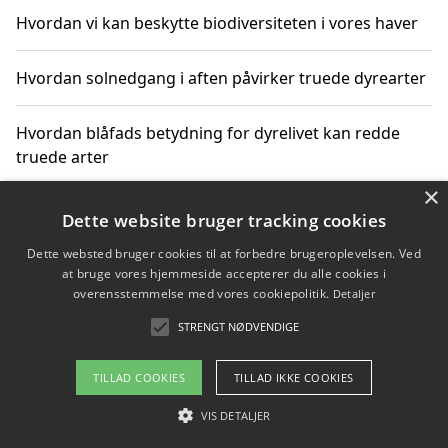
Hvordan vi kan beskytte biodiversiteten i vores haver
Hvordan solnedgang i aften påvirker truede dyrearter
Hvordan blåfads betydning for dyrelivet kan redde
truede arter
×
Hvordan kan gaver til unge voksne støtte bevarelsen
Dette website bruger tracking cookies
af truede dyrearter
Dette websted bruger cookies til at forbedre brugeroplevelsen. Ved
at bruge vores hjemmeside accepterer du alle cookies i
overensstemmelse med vores cookiepolitik.
Detaljer
STRENGT NØDVENDIGE
Copyright 2026 - Pilanto Aps
Om / kontakt
Blog
Betingelser
TILLAD COOKIES
TILLAD IKKE COOKIES
VIS DETALJER