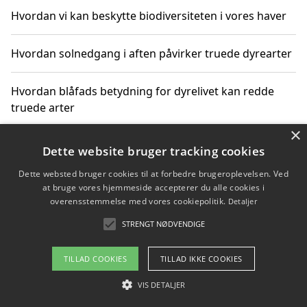
Hvordan vi kan beskytte biodiversiteten i vores haver
Hvordan solnedgang i aften påvirker truede dyrearter
Hvordan blåfads betydning for dyrelivet kan redde
truede arter
×
Hvordan kan gaver til unge voksne støtte bevarelsen
Dette website bruger tracking cookies
af truede dyrearter
Dette websted bruger cookies til at forbedre brugeroplevelsen. Ved
at bruge vores hjemmeside accepterer du alle cookies i
overensstemmelse med vores cookiepolitik.
Detaljer
STRENGT NØDVENDIGE
Copyright 2026 - Pilanto Aps
Om / kontakt
Blog
Betingelser
TILLAD COOKIES
TILLAD IKKE COOKIES
VIS DETALJER