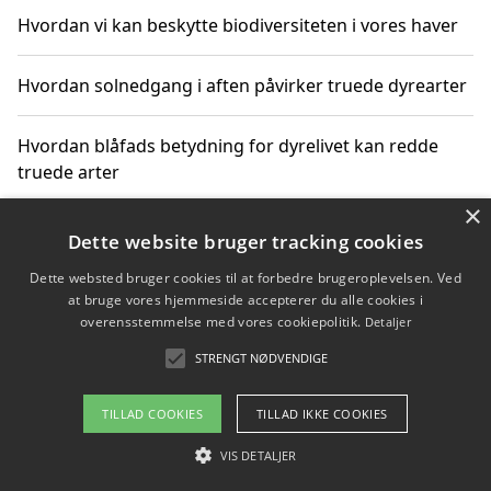
Hvordan vi kan beskytte biodiversiteten i vores haver
Hvordan solnedgang i aften påvirker truede dyrearter
Hvordan blåfads betydning for dyrelivet kan redde
truede arter
×
Hvordan kan gaver til unge voksne støtte bevarelsen
Dette website bruger tracking cookies
af truede dyrearter
Dette websted bruger cookies til at forbedre brugeroplevelsen. Ved
at bruge vores hjemmeside accepterer du alle cookies i
overensstemmelse med vores cookiepolitik.
Detaljer
STRENGT NØDVENDIGE
Copyright 2026 - Pilanto Aps
Om / kontakt
Blog
Betingelser
TILLAD COOKIES
TILLAD IKKE COOKIES
VIS DETALJER