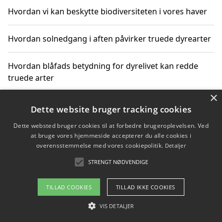
Hvordan vi kan beskytte biodiversiteten i vores haver
Hvordan solnedgang i aften påvirker truede dyrearter
Hvordan blåfads betydning for dyrelivet kan redde
truede arter
×
Hvordan kan gaver til unge voksne støtte bevarelsen
Dette website bruger tracking cookies
af truede dyrearter
Dette websted bruger cookies til at forbedre brugeroplevelsen. Ved
at bruge vores hjemmeside accepterer du alle cookies i
overensstemmelse med vores cookiepolitik.
Detaljer
STRENGT NØDVENDIGE
Copyright 2026 - Pilanto Aps
Om / kontakt
Blog
Betingelser
TILLAD COOKIES
TILLAD IKKE COOKIES
VIS DETALJER