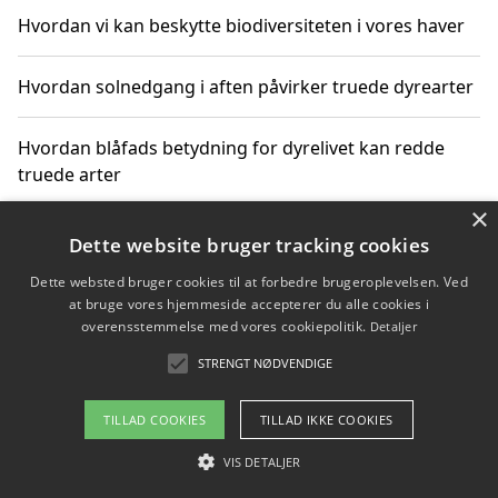
Hvordan vi kan beskytte biodiversiteten i vores haver
Hvordan solnedgang i aften påvirker truede dyrearter
Hvordan blåfads betydning for dyrelivet kan redde
truede arter
×
Hvordan kan gaver til unge voksne støtte bevarelsen
Dette website bruger tracking cookies
af truede dyrearter
Dette websted bruger cookies til at forbedre brugeroplevelsen. Ved
at bruge vores hjemmeside accepterer du alle cookies i
overensstemmelse med vores cookiepolitik.
Detaljer
STRENGT NØDVENDIGE
Copyright 2026 - Pilanto Aps
Om / kontakt
Blog
Betingelser
TILLAD COOKIES
TILLAD IKKE COOKIES
VIS DETALJER