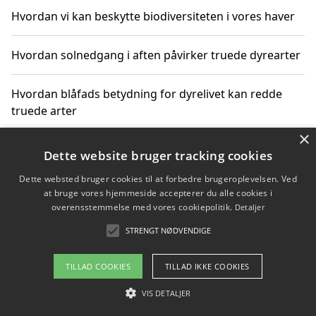
Hvordan vi kan beskytte biodiversiteten i vores haver
Hvordan solnedgang i aften påvirker truede dyrearter
Hvordan blåfads betydning for dyrelivet kan redde
truede arter
×
Hvordan kan gaver til unge voksne støtte bevarelsen
Dette website bruger tracking cookies
af truede dyrearter
Dette websted bruger cookies til at forbedre brugeroplevelsen. Ved
at bruge vores hjemmeside accepterer du alle cookies i
overensstemmelse med vores cookiepolitik.
Detaljer
STRENGT NØDVENDIGE
Copyright 2026 - Pilanto Aps
Om / kontakt
Blog
Betingelser
TILLAD COOKIES
TILLAD IKKE COOKIES
VIS DETALJER