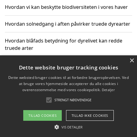
Hvordan vi kan beskytte biodiversiteten i vores haver
Hvordan solnedgang i aften påvirker truede dyrearter
Hvordan blåfads betydning for dyrelivet kan redde
truede arter
×
Hvordan kan gaver til unge voksne støtte bevarelsen
Dette website bruger tracking cookies
af truede dyrearter
Dette websted bruger cookies til at forbedre brugeroplevelsen. Ved
at bruge vores hjemmeside accepterer du alle cookies i
overensstemmelse med vores cookiepolitik.
Detaljer
STRENGT NØDVENDIGE
Copyright 2026 - Pilanto Aps
Om / kontakt
Blog
Betingelser
TILLAD COOKIES
TILLAD IKKE COOKIES
VIS DETALJER