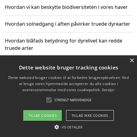
Hvordan vi kan beskytte biodiversiteten i vores haver
Hvordan solnedgang i aften påvirker truede dyrearter
Hvordan blåfads betydning for dyrelivet kan redde
truede arter
×
Hvordan kan gaver til unge voksne støtte bevarelsen
Dette website bruger tracking cookies
af truede dyrearter
Dette websted bruger cookies til at forbedre brugeroplevelsen. Ved
at bruge vores hjemmeside accepterer du alle cookies i
overensstemmelse med vores cookiepolitik.
Detaljer
STRENGT NØDVENDIGE
Copyright 2026 - Pilanto Aps
Om / kontakt
Blog
Betingelser
TILLAD COOKIES
TILLAD IKKE COOKIES
VIS DETALJER