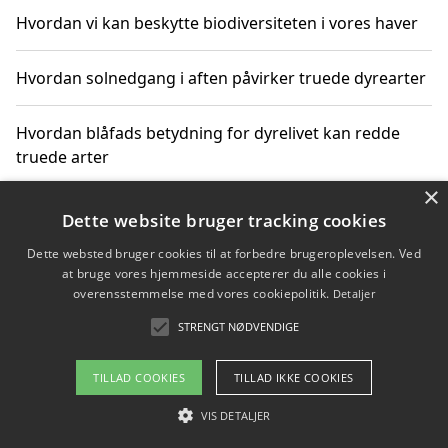
Hvordan vi kan beskytte biodiversiteten i vores haver
Hvordan solnedgang i aften påvirker truede dyrearter
Hvordan blåfads betydning for dyrelivet kan redde
truede arter
×
Hvordan kan gaver til unge voksne støtte bevarelsen
Dette website bruger tracking cookies
af truede dyrearter
Dette websted bruger cookies til at forbedre brugeroplevelsen. Ved
at bruge vores hjemmeside accepterer du alle cookies i
overensstemmelse med vores cookiepolitik.
Detaljer
STRENGT NØDVENDIGE
Copyright 2026 - Pilanto Aps
Om / kontakt
Blog
Betingelser
TILLAD COOKIES
TILLAD IKKE COOKIES
VIS DETALJER