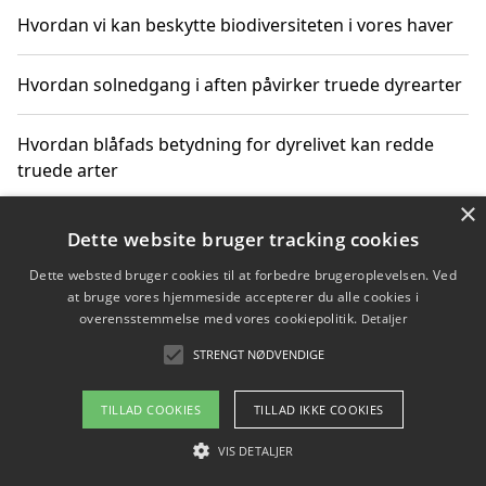
Hvordan vi kan beskytte biodiversiteten i vores haver
Hvordan solnedgang i aften påvirker truede dyrearter
Hvordan blåfads betydning for dyrelivet kan redde
truede arter
×
Hvordan kan gaver til unge voksne støtte bevarelsen
Dette website bruger tracking cookies
af truede dyrearter
Dette websted bruger cookies til at forbedre brugeroplevelsen. Ved
at bruge vores hjemmeside accepterer du alle cookies i
overensstemmelse med vores cookiepolitik.
Detaljer
STRENGT NØDVENDIGE
Copyright 2026 - Pilanto Aps
Om / kontakt
Blog
Betingelser
TILLAD COOKIES
TILLAD IKKE COOKIES
VIS DETALJER