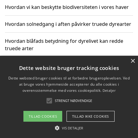
Hvordan vi kan beskytte biodiversiteten i vores haver
Hvordan solnedgang i aften påvirker truede dyrearter
Hvordan blåfads betydning for dyrelivet kan redde
truede arter
×
Hvordan kan gaver til unge voksne støtte bevarelsen
Dette website bruger tracking cookies
af truede dyrearter
Dette websted bruger cookies til at forbedre brugeroplevelsen. Ved
at bruge vores hjemmeside accepterer du alle cookies i
overensstemmelse med vores cookiepolitik.
Detaljer
STRENGT NØDVENDIGE
Copyright 2026 - Pilanto Aps
Om / kontakt
Blog
Betingelser
TILLAD COOKIES
TILLAD IKKE COOKIES
VIS DETALJER