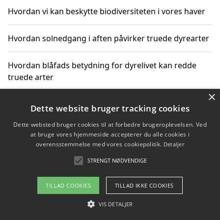
Hvordan vi kan beskytte biodiversiteten i vores haver
Hvordan solnedgang i aften påvirker truede dyrearter
Hvordan blåfads betydning for dyrelivet kan redde
truede arter
×
Hvordan kan gaver til unge voksne støtte bevarelsen
Dette website bruger tracking cookies
af truede dyrearter
Dette websted bruger cookies til at forbedre brugeroplevelsen. Ved
at bruge vores hjemmeside accepterer du alle cookies i
overensstemmelse med vores cookiepolitik.
Detaljer
STRENGT NØDVENDIGE
Copyright 2026 - Pilanto Aps
Om / kontakt
Blog
Betingelser
TILLAD COOKIES
TILLAD IKKE COOKIES
VIS DETALJER