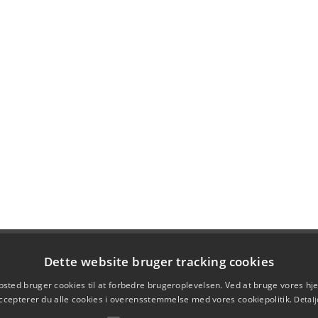
Dette website bruger tracking cookies
sted bruger cookies til at forbedre brugeroplevelsen. Ved at bruge vores 
ccepterer du alle cookies i overensstemmelse med vores cookiepolitik.
Detalj