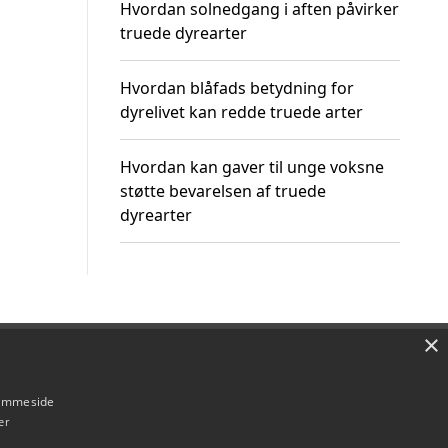
Hvordan solnedgang i aften påvirker
truede dyrearter
Hvordan blåfads betydning for
dyrelivet kan redde truede arter
Hvordan kan gaver til unge voksne
støtte bevarelsen af truede
dyrearter
×
Om / kontakt
Blog
Betingelser
hjemmeside
er