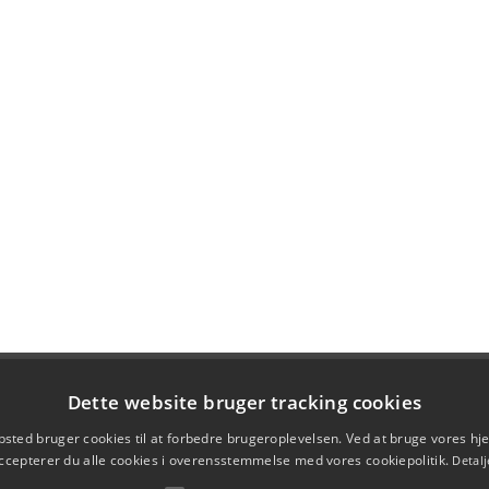
Dette website bruger tracking cookies
sted bruger cookies til at forbedre brugeroplevelsen. Ved at bruge vores 
ccepterer du alle cookies i overensstemmelse med vores cookiepolitik.
Detalj