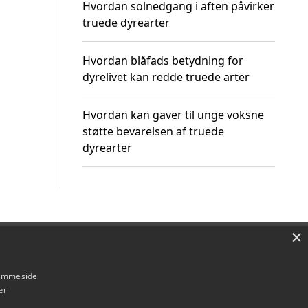
Hvordan solnedgang i aften påvirker
truede dyrearter
Hvordan blåfads betydning for
dyrelivet kan redde truede arter
Hvordan kan gaver til unge voksne
støtte bevarelsen af truede
dyrearter
×
Om / kontakt
Blog
Betingelser
hjemmeside
er