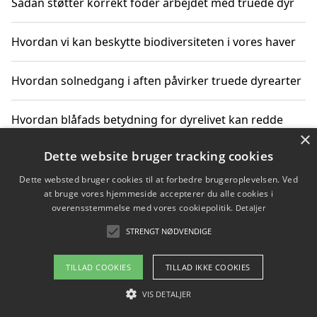
Sådan støtter korrekt foder arbejdet med truede dyr
Hvordan vi kan beskytte biodiversiteten i vores haver
Hvordan solnedgang i aften påvirker truede dyrearter
Hvordan blåfads betydning for dyrelivet kan redde
×
truede arter
Dette website bruger tracking cookies
Hvordan kan gaver til unge voksne støtte bevarelsen
Dette websted bruger cookies til at forbedre brugeroplevelsen. Ved
af truede dyrearter
at bruge vores hjemmeside accepterer du alle cookies i
overensstemmelse med vores cookiepolitik.
Detaljer
STRENGT NØDVENDIGE
Copyright 2026 - Pilanto Aps
TILLAD COOKIES
TILLAD IKKE COOKIES
Om / kontakt
Blog
Betingelser
VIS DETALJER