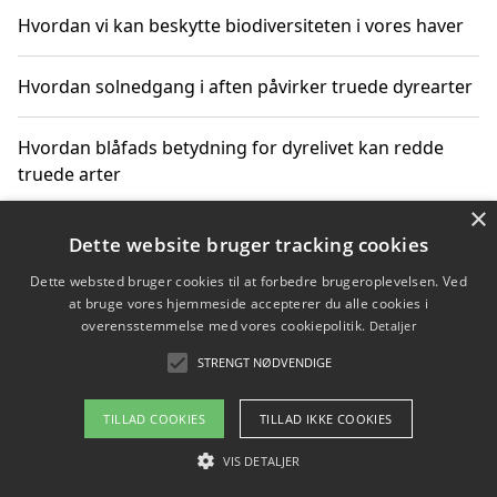
Hvordan vi kan beskytte biodiversiteten i vores haver
Hvordan solnedgang i aften påvirker truede dyrearter
Hvordan blåfads betydning for dyrelivet kan redde
truede arter
×
Hvordan kan gaver til unge voksne støtte bevarelsen
Dette website bruger tracking cookies
af truede dyrearter
Dette websted bruger cookies til at forbedre brugeroplevelsen. Ved
at bruge vores hjemmeside accepterer du alle cookies i
overensstemmelse med vores cookiepolitik.
Detaljer
STRENGT NØDVENDIGE
Copyright 2026 - Pilanto Aps
Om / kontakt
Blog
Betingelser
TILLAD COOKIES
TILLAD IKKE COOKIES
VIS DETALJER