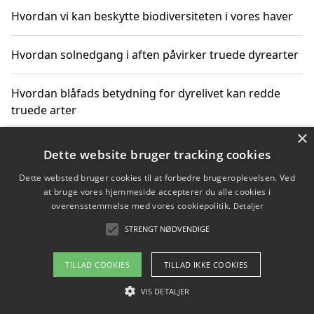
Hvordan vi kan beskytte biodiversiteten i vores haver
Hvordan solnedgang i aften påvirker truede dyrearter
Hvordan blåfads betydning for dyrelivet kan redde
truede arter
×
Hvordan kan gaver til unge voksne støtte bevarelsen
Dette website bruger tracking cookies
af truede dyrearter
Dette websted bruger cookies til at forbedre brugeroplevelsen. Ved
at bruge vores hjemmeside accepterer du alle cookies i
overensstemmelse med vores cookiepolitik.
Detaljer
STRENGT NØDVENDIGE
Copyright 2026 - Pilanto Aps
Om / kontakt
Blog
Betingelser
TILLAD COOKIES
TILLAD IKKE COOKIES
VIS DETALJER